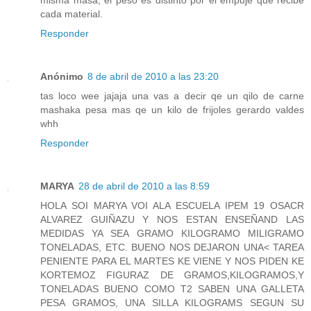
misma masa, el peso es distinto por el empuje que recibe
cada material.
Responder
Anónimo
8 de abril de 2010 a las 23:20
tas loco wee jajaja una vas a decir qe un qilo de carne
mashaka pesa mas qe un kilo de frijoles gerardo valdes
whh
Responder
MARYA
28 de abril de 2010 a las 8:59
HOLA SOI MARYA VOI ALA ESCUELA IPEM 19 OSACR
ALVAREZ GUIÑAZU Y NOS ESTAN ENSEÑAND LAS
MEDIDAS YA SEA GRAMO KILOGRAMO MILIGRAMO
TONELADAS, ETC. BUENO NOS DEJARON UNA< TAREA
PENIENTE PARA EL MARTES KE VIENE Y NOS PIDEN KE
KORTEMOZ FIGURAZ DE GRAMOS,KILOGRAMOS,Y
TONELADAS BUENO COMO T2 SABEN UNA GALLETA
PESA GRAMOS, UNA SILLA KILOGRAMS SEGUN SU