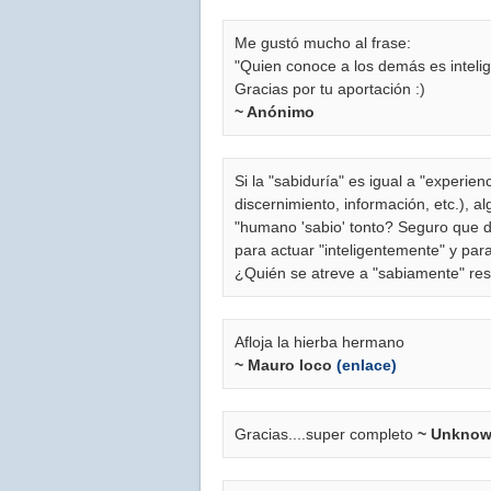
Me gustó mucho al frase:
"Quien conoce a los demás es intelig
Gracias por tu aportación :)
~ Anónimo
Si la "sabiduría" es igual a "experienc
discernimiento, información, etc.), al
"humano 'sabio' tonto? Seguro que d
para actuar "inteligentemente" y pa
¿Quién se atreve a "sabiamente" res
Afloja la hierba hermano
~ Mauro loco
(enlace)
Gracias....super completo
~ Unkno