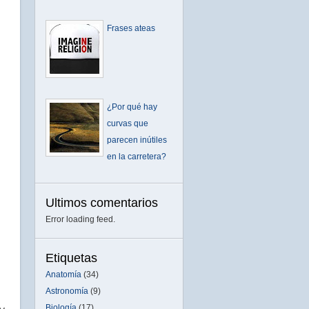
Frases ateas
¿Por qué hay
curvas que
parecen inútiles
en la carretera?
Ultimos comentarios
Error loading feed.
d
Etiquetas
Anatomía
(34)
Astronomía
(9)
Biología
(17)