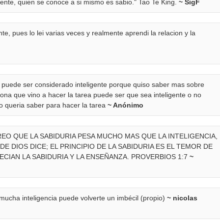
ente, quien se conoce a si mismo es sabio." Tao Te King.
~ SigF
ente, pues lo lei varias veces y realmente aprendi la relacion y la
o puede ser considerado inteligente porque quiso saber mas sobre
sona que vino a hacer la tarea puede ser que sea inteligente o no
o queria saber para hacer la tarea
~ Anónimo
EO QUE LA SABIDURIA PESA MUCHO MAS QUE LA INTELIGENCIA,
E DIOS DICE; EL PRINCIPIO DE LA SABIDURIA ES EL TEMOR DE
CIAN LA SABIDURIA Y LA ENSEÑANZA. PROVERBIOS 1:7
~
mucha inteligencia puede volverte un imbécil (propio)
~ nicolas