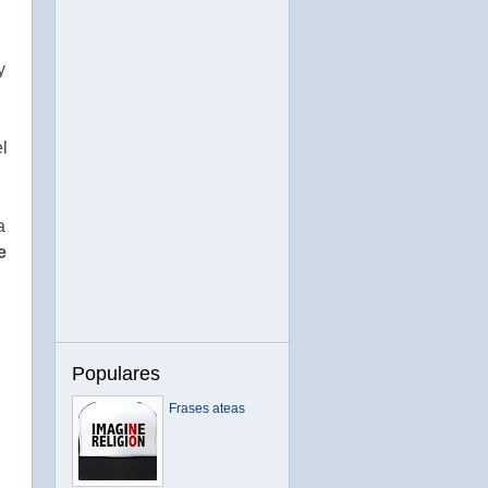
y
el
a
e
Populares
Frases ateas