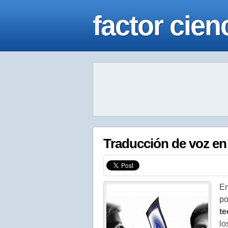
factor cien
Traducción de voz en
En
po
te
lo