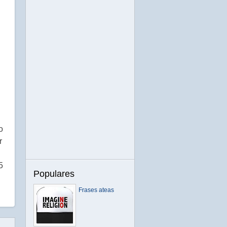
o
r
5
Populares
Frases ateas