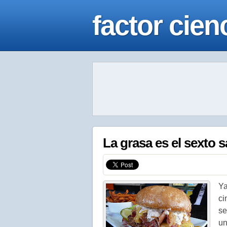
factor cien
La grasa es el sexto 
Ya
ci
se
un