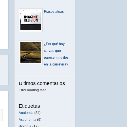
Frases ateas
¿Por qué hay
curvas que
parecen inútiles
en la carretera?
Ultimos comentarios
Error loading feed.
Etiquetas
Anatomía
(34)
Astronomía
(9)
Biología
(17)