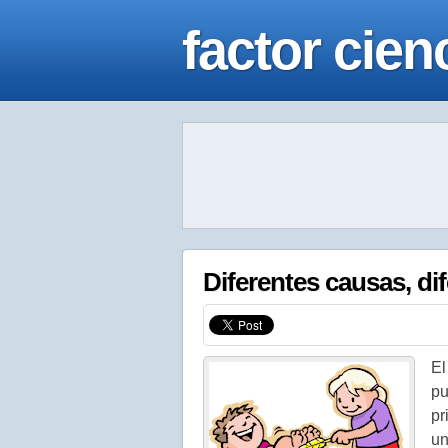
factor cien
Diferentes causas, dif
El
pu
pr
un