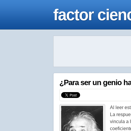
factor cien
¿Para ser un genio ha
Al leer es
La respues
vincula a 
coeficient