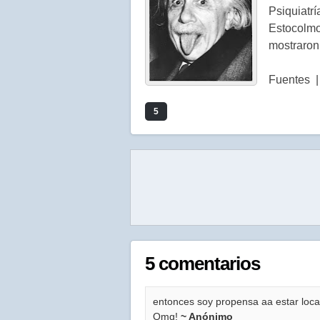
Psiquiatrí
Estocolm
mostraron 
Fuentes |
5
5 comentarios
entonces soy propensa aa estar loc
Omg!
~ Anónimo